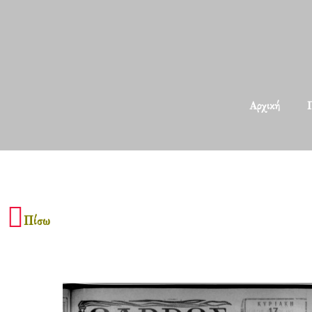
Αρχική
Π
Πίσω