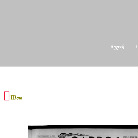
Αρχική
Π
Πίσω