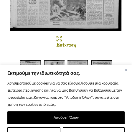
Επέκταση
Εκτιμούμε την ιδιωτικότητά σας.
Χρησιμοποιούμε cookies για να σας εξασφαλίσουμε μία κορυφαία
εμπειρία περιήγησης και για να μας βοηθήσουν να βελτιώσουμε την
Σελίδα 1
Σελίδα 2
Σελίδα 3
Σελίδα 4
ιστοσελίδα μας.Κάνοντας κλικ στο "Αποδοχή Όλων", συναινείτε στη
χρήση των cookies από εμάς.
Αποδοχή Όλων