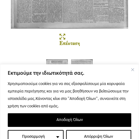
Επέκταση
Εκτιμούμε την ιδιωτικότητά σας.
Χρησιμοποιούμε cookies για να σας εξασφαλίσουμε μία κορυφαία
εμπειρία περιήγησης και για να μας βοηθήσουν να βελτιώσουμε την
Σελίδα 1
Σελίδα 2
ιστοσελίδα μας.Κάνοντας κλικ στο "Αποδοχή Όλων", συναινείτε στη
χρήση των cookies από εμάς.
Αποδοχή Όλων
Προσαρμογή
Απόρριψη Όλων