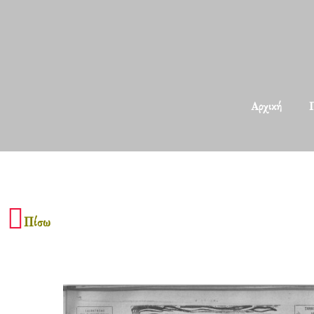
Αρχική
Π
Πίσω