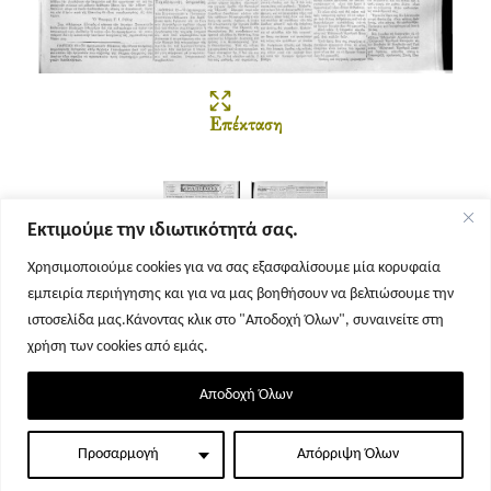
Επέκταση
Εκτιμούμε την ιδιωτικότητά σας.
Χρησιμοποιούμε cookies για να σας εξασφαλίσουμε μία κορυφαία
εμπειρία περιήγησης και για να μας βοηθήσουν να βελτιώσουμε την
Σελίδα 1
Σελίδα 2
ιστοσελίδα μας.Κάνοντας κλικ στο "Αποδοχή Όλων", συναινείτε στη
χρήση των cookies από εμάς.
Αποδοχή Όλων
Προσαρμογή
Απόρριψη Όλων