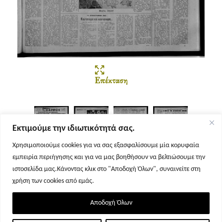
Επέκταση
Εκτιμούμε την ιδιωτικότητά σας.
Χρησιμοποιούμε cookies για να σας εξασφαλίσουμε μία κορυφαία
εμπειρία περιήγησης και για να μας βοηθήσουν να βελτιώσουμε την
Σελίδα 1
Σελίδα 2
Σελίδα 3
Σελίδα 4
ιστοσελίδα μας.Κάνοντας κλικ στο "Αποδοχή Όλων", συναινείτε στη
χρήση των cookies από εμάς.
Αποδοχή Όλων