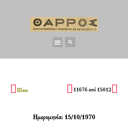
11676 από 15012
Πίσω
Ημερομηνία:
15/10/1970