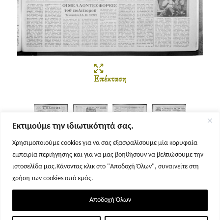
Επέκταση
Εκτιμούμε την ιδιωτικότητά σας.
Χρησιμοποιούμε cookies για να σας εξασφαλίσουμε μία κορυφαία
εμπειρία περιήγησης και για να μας βοηθήσουν να βελτιώσουμε την
Σελίδα 1
Σελίδα 2
Σελίδα 3
Σελίδα 4
ιστοσελίδα μας.Κάνοντας κλικ στο "Αποδοχή Όλων", συναινείτε στη
χρήση των cookies από εμάς.
Αποδοχή Όλων