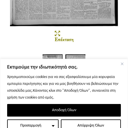
Επέκταση
Εκτιμούμε την ιδιωτικότητά σας.
Χρησιμοποιούμε cookies για να σας εξασφαλίσουμε μία κορυφαία
εμπειρία περιήγησης και για να μας βοηθήσουν να βελτιώσουμε την
Σελίδα 1
Σελίδα 2
ιστοσελίδα μας.Κάνοντας κλικ στο "Αποδοχή Όλων", συναινείτε στη
χρήση των cookies από εμάς.
Αποδοχή Όλων
Προσαρμογή
Απόρριψη Όλων