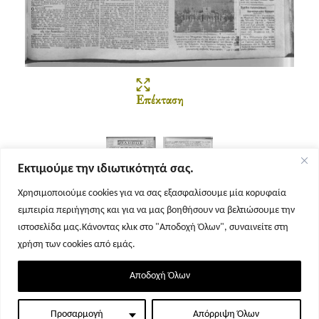
Επέκταση
Εκτιμούμε την ιδιωτικότητά σας.
Χρησιμοποιούμε cookies για να σας εξασφαλίσουμε μία κορυφαία
εμπειρία περιήγησης και για να μας βοηθήσουν να βελτιώσουμε την
Σελίδα 1
Σελίδα 2
ιστοσελίδα μας.Κάνοντας κλικ στο "Αποδοχή Όλων", συναινείτε στη
χρήση των cookies από εμάς.
Αποδοχή Όλων
Προσαρμογή
Απόρριψη Όλων