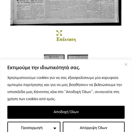
Επέκταση
Εκτιμούμε την ιδιωτικότητά σας.
Χρησιμοποιούμε cookies για να σας εξασφαλίσουμε μία κορυφαία
εμπειρία περιήγησης και για να μας βοηθήσουν να βελτιώσουμε την
Σελίδα 1
Σελίδα 2
ιστοσελίδα μας.Κάνοντας κλικ στο "Αποδοχή Όλων", συναινείτε στη
χρήση των cookies από εμάς.
Αποδοχή Όλων
Προσαρμογή
Απόρριψη Όλων