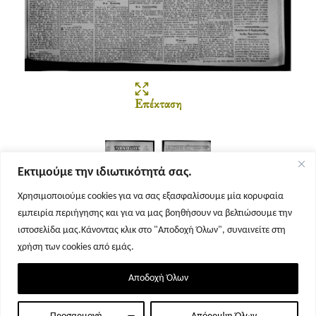
Επέκταση
Εκτιμούμε την ιδιωτικότητά σας.
Χρησιμοποιούμε cookies για να σας εξασφαλίσουμε μία κορυφαία
εμπειρία περιήγησης και για να μας βοηθήσουν να βελτιώσουμε την
Σελίδα 1
Σελίδα 2
ιστοσελίδα μας.Κάνοντας κλικ στο "Αποδοχή Όλων", συναινείτε στη
χρήση των cookies από εμάς.
Αποδοχή Όλων