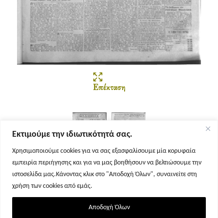
Επέκταση
Εκτιμούμε την ιδιωτικότητά σας.
Χρησιμοποιούμε cookies για να σας εξασφαλίσουμε μία κορυφαία
εμπειρία περιήγησης και για να μας βοηθήσουν να βελτιώσουμε την
Σελίδα 1
Σελίδα 2
ιστοσελίδα μας.Κάνοντας κλικ στο "Αποδοχή Όλων", συναινείτε στη
χρήση των cookies από εμάς.
Αποδοχή Όλων