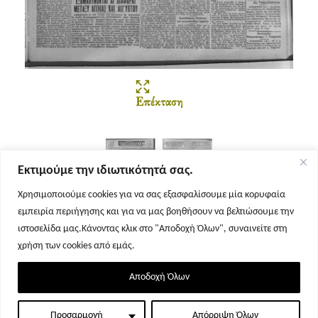
Επέκταση
Εκτιμούμε την ιδιωτικότητά σας.
Χρησιμοποιούμε cookies για να σας εξασφαλίσουμε μία κορυφαία
εμπειρία περιήγησης και για να μας βοηθήσουν να βελτιώσουμε την
Σελίδα 1
Σελίδα 2
ιστοσελίδα μας.Κάνοντας κλικ στο "Αποδοχή Όλων", συναινείτε στη
χρήση των cookies από εμάς.
Αποδοχή Όλων
Προσαρμογή
Απόρριψη Όλων