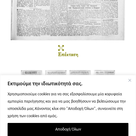
Επέκταση
Εκτιμούμε την ιδιωτικότητά σας.
Χρησιμοποιούμε cookies για να σας εξασφαλίσουμε μία κορυφαία
εμπειρία περιήγησης και για να μας βοηθήσουν να βελτιώσουμε την
Σελίδα 1
Σελίδα 2
Σελίδα 3
Σελίδα 4
ιστοσελίδα μας.Κάνοντας κλικ στο "Αποδοχή Όλων", συναινείτε στη
χρήση των cookies από εμάς.
Αποδοχή Όλων