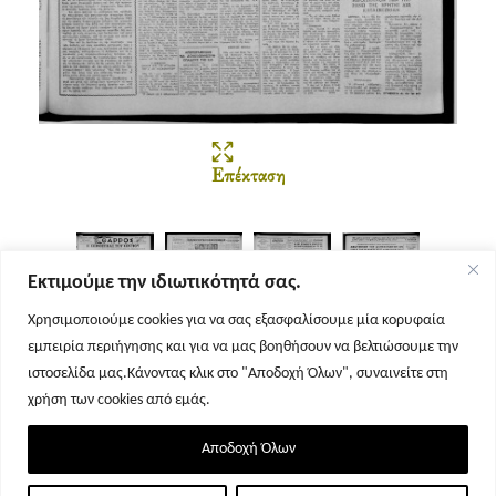
Επέκταση
Εκτιμούμε την ιδιωτικότητά σας.
Χρησιμοποιούμε cookies για να σας εξασφαλίσουμε μία κορυφαία
εμπειρία περιήγησης και για να μας βοηθήσουν να βελτιώσουμε την
Σελίδα 1
Σελίδα 2
Σελίδα 3
Σελίδα 4
ιστοσελίδα μας.Κάνοντας κλικ στο "Αποδοχή Όλων", συναινείτε στη
χρήση των cookies από εμάς.
Αποδοχή Όλων