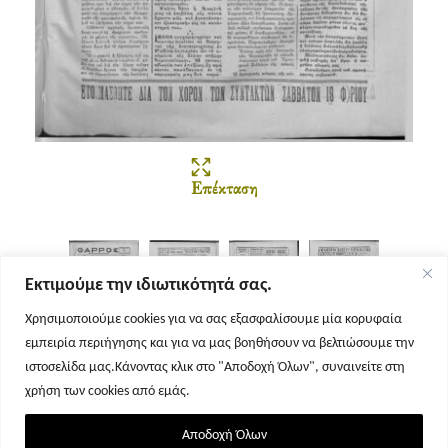
Επέκταση
Εκτιμούμε την ιδιωτικότητά σας.
Χρησιμοποιούμε cookies για να σας εξασφαλίσουμε μία κορυφαία
εμπειρία περιήγησης και για να μας βοηθήσουν να βελτιώσουμε την
Σελίδα 1
Σελίδα 2
Σελίδα 3
Σελίδα 4
ιστοσελίδα μας.Κάνοντας κλικ στο "Αποδοχή Όλων", συναινείτε στη
χρήση των cookies από εμάς.
Αποδοχή Όλων