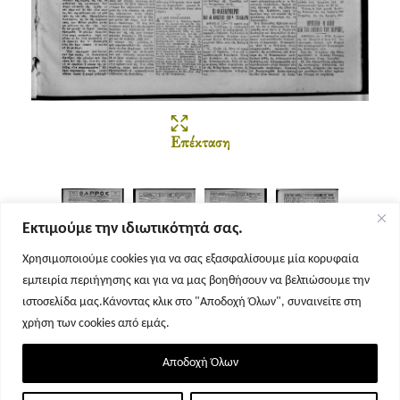
Επέκταση
Εκτιμούμε την ιδιωτικότητά σας.
Χρησιμοποιούμε cookies για να σας εξασφαλίσουμε μία κορυφαία
εμπειρία περιήγησης και για να μας βοηθήσουν να βελτιώσουμε την
Σελίδα 1
Σελίδα 2
Σελίδα 3
Σελίδα 4
ιστοσελίδα μας.Κάνοντας κλικ στο "Αποδοχή Όλων", συναινείτε στη
χρήση των cookies από εμάς.
Αποδοχή Όλων