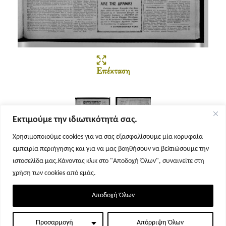
Επέκταση
Εκτιμούμε την ιδιωτικότητά σας.
Χρησιμοποιούμε cookies για να σας εξασφαλίσουμε μία κορυφαία
εμπειρία περιήγησης και για να μας βοηθήσουν να βελτιώσουμε την
Σελίδα 1
Σελίδα 2
ιστοσελίδα μας.Κάνοντας κλικ στο "Αποδοχή Όλων", συναινείτε στη
χρήση των cookies από εμάς.
Αποδοχή Όλων
Προσαρμογή
Απόρριψη Όλων