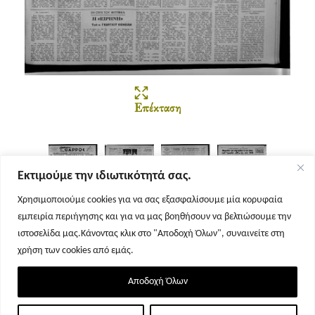
Επέκταση
Εκτιμούμε την ιδιωτικότητά σας.
Χρησιμοποιούμε cookies για να σας εξασφαλίσουμε μία κορυφαία
εμπειρία περιήγησης και για να μας βοηθήσουν να βελτιώσουμε την
Σελίδα 1
Σελίδα 2
Σελίδα 3
Σελίδα 4
ιστοσελίδα μας.Κάνοντας κλικ στο "Αποδοχή Όλων", συναινείτε στη
χρήση των cookies από εμάς.
Αποδοχή Όλων