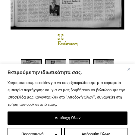
Επέκταση
Εκτιμούμε την ιδιωτικότητά σας.
Χρησιμοποιούμε cookies για να σας εξασφαλίσουμε μία κορυφαία
εμπειρία περιήγησης και για να μας βοηθήσουν να βελτιώσουμε την
Σελίδα 1
Σελίδα 2
Σελίδα 3
Σελίδα 4
ιστοσελίδα μας.Κάνοντας κλικ στο "Αποδοχή Όλων", συναινείτε στη
χρήση των cookies από εμάς.
Αποδοχή Όλων
Προσαρμογή
Απόρριψη Όλων