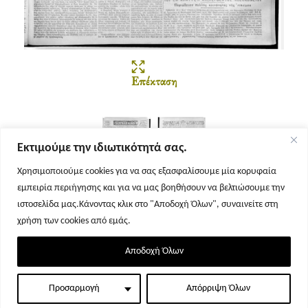
Επέκταση
Εκτιμούμε την ιδιωτικότητά σας.
Χρησιμοποιούμε cookies για να σας εξασφαλίσουμε μία κορυφαία
εμπειρία περιήγησης και για να μας βοηθήσουν να βελτιώσουμε την
Σελίδα 1
Σελίδα 2
ιστοσελίδα μας.Κάνοντας κλικ στο "Αποδοχή Όλων", συναινείτε στη
χρήση των cookies από εμάς.
Αποδοχή Όλων
Προσαρμογή
Απόρριψη Όλων