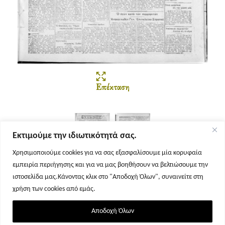
Επέκταση
Εκτιμούμε την ιδιωτικότητά σας.
Χρησιμοποιούμε cookies για να σας εξασφαλίσουμε μία κορυφαία
εμπειρία περιήγησης και για να μας βοηθήσουν να βελτιώσουμε την
Σελίδα 1
Σελίδα 2
ιστοσελίδα μας.Κάνοντας κλικ στο "Αποδοχή Όλων", συναινείτε στη
χρήση των cookies από εμάς.
Αποδοχή Όλων