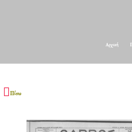
Αρχική
Π
Πίσω