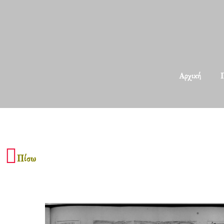
Αρχική
Π
Πίσω