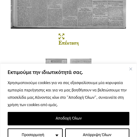
Επέκταση
Εκτιμούμε την ιδιωτικότητά σας.
Χρησιμοποιούμε cookies για να σας εξασφαλίσουμε μία κορυφαία
εμπειρία περιήγησης και για να μας βοηθήσουν να βελτιώσουμε την
Σελίδα 1
Σελίδα 2
ιστοσελίδα μας.Κάνοντας κλικ στο "Αποδοχή Όλων", συναινείτε στη
χρήση των cookies από εμάς.
Αποδοχή Όλων
Προσαρμογή
Απόρριψη Όλων