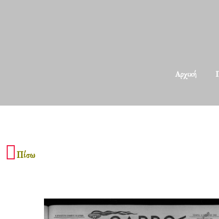
Αρχική
Π
Πίσω