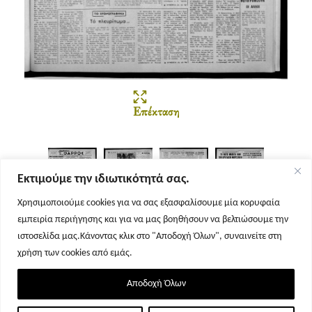
Επέκταση
Εκτιμούμε την ιδιωτικότητά σας.
Χρησιμοποιούμε cookies για να σας εξασφαλίσουμε μία κορυφαία
εμπειρία περιήγησης και για να μας βοηθήσουν να βελτιώσουμε την
Σελίδα 1
Σελίδα 2
Σελίδα 3
Σελίδα 4
ιστοσελίδα μας.Κάνοντας κλικ στο "Αποδοχή Όλων", συναινείτε στη
χρήση των cookies από εμάς.
Αποδοχή Όλων