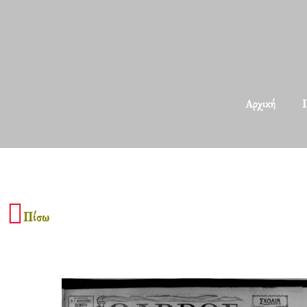
Αρχική
Π
Πίσω