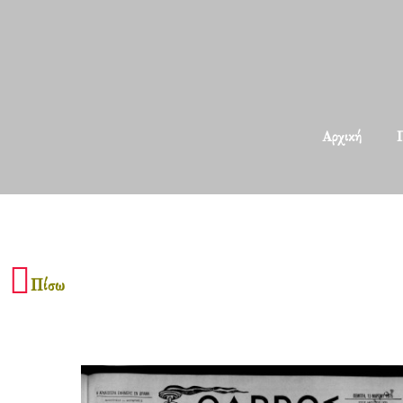
Αρχική
Π
Πίσω