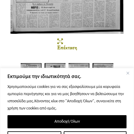
Επέκταση
Εκτιμούμε την ιδιωτικότητά σας.
Χρησιμοποιούμε cookies για να σας εξασφαλίσουμε μία κορυφαία
εμπειρία περιήγησης και για να μας βοηθήσουν να βελτιώσουμε την
Σελίδα 1
Σελίδα 2
Σελίδα 3
Σελίδα 4
ιστοσελίδα μας.Κάνοντας κλικ στο "Αποδοχή Όλων", συναινείτε στη
χρήση των cookies από εμάς.
Αποδοχή Όλων