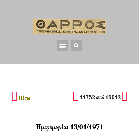
11752 από 15012
Πίσω
Ημερομηνία:
13/01/1971