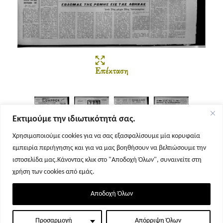
Επέκταση
Εκτιμούμε την ιδιωτικότητά σας.
Χρησιμοποιούμε cookies για να σας εξασφαλίσουμε μία κορυφαία
εμπειρία περιήγησης και για να μας βοηθήσουν να βελτιώσουμε την
Σελίδα 1
Σελίδα 2
Σελίδα 3
Σελίδα 4
ιστοσελίδα μας.Κάνοντας κλικ στο "Αποδοχή Όλων", συναινείτε στη
χρήση των cookies από εμάς.
Αποδοχή Όλων
Προσαρμογή
Απόρριψη Όλων