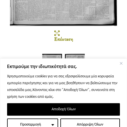
Επέκταση
Εκτιμούμε την ιδιωτικότητά σας.
Χρησιμοποιούμε cookies για να σας εξασφαλίσουμε μία κορυφαία
εμπειρία περιήγησης και για να μας βοηθήσουν να βελτιώσουμε την
Σελίδα 1
Σελίδα 2
ιστοσελίδα μας.Κάνοντας κλικ στο "Αποδοχή Όλων", συναινείτε στη
χρήση των cookies από εμάς.
Αποδοχή Όλων
Προσαρμογή
Απόρριψη Όλων