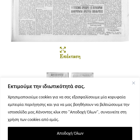
Επέκταση
Εκτιμούμε την ιδιωτικότητά σας.
Χρησιμοποιούμε cookies για να σας εξασφαλίσουμε μία κορυφαία
εμπειρία περιήγησης και για να μας βοηθήσουν να βελτιώσουμε την
Σελίδα 1
Σελίδα 2
ιστοσελίδα μας.Κάνοντας κλικ στο "Αποδοχή Όλων", συναινείτε στη
χρήση των cookies από εμάς.
Αποδοχή Όλων