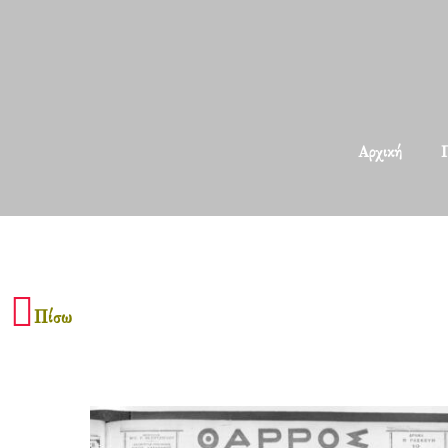
Αρχική
Π
Πίσω