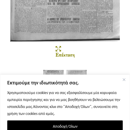
Επέκταση
Εκτιμούμε την ιδιωτικότητά σας.
Χρησιμοποιούμε cookies για να σας εξασφαλίσουμε μία κορυφαία
εμπειρία περιήγησης και για να μας βοηθήσουν να βελτιώσουμε την
Σελίδα 1
Σελίδα 2
ιστοσελίδα μας.Κάνοντας κλικ στο "Αποδοχή Όλων", συναινείτε στη
χρήση των cookies από εμάς.
Αποδοχή Όλων