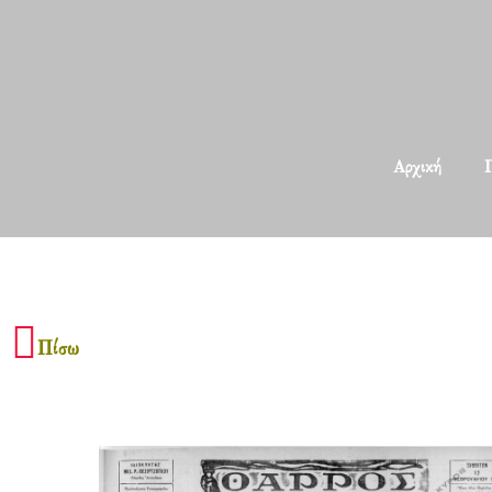
Αρχική
Π
Πίσω