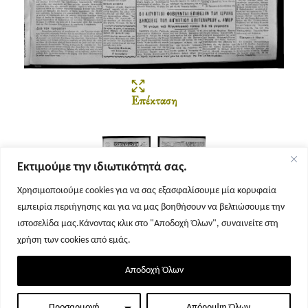
Επέκταση
Εκτιμούμε την ιδιωτικότητά σας.
Χρησιμοποιούμε cookies για να σας εξασφαλίσουμε μία κορυφαία
εμπειρία περιήγησης και για να μας βοηθήσουν να βελτιώσουμε την
Σελίδα 1
Σελίδα 2
ιστοσελίδα μας.Κάνοντας κλικ στο "Αποδοχή Όλων", συναινείτε στη
χρήση των cookies από εμάς.
Αποδοχή Όλων
Προσαρμογή
Απόρριψη Όλων