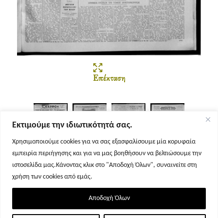
Επέκταση
Εκτιμούμε την ιδιωτικότητά σας.
Χρησιμοποιούμε cookies για να σας εξασφαλίσουμε μία κορυφαία
εμπειρία περιήγησης και για να μας βοηθήσουν να βελτιώσουμε την
Σελίδα 1
Σελίδα 2
Σελίδα 3
Σελίδα 4
ιστοσελίδα μας.Κάνοντας κλικ στο "Αποδοχή Όλων", συναινείτε στη
χρήση των cookies από εμάς.
Αποδοχή Όλων