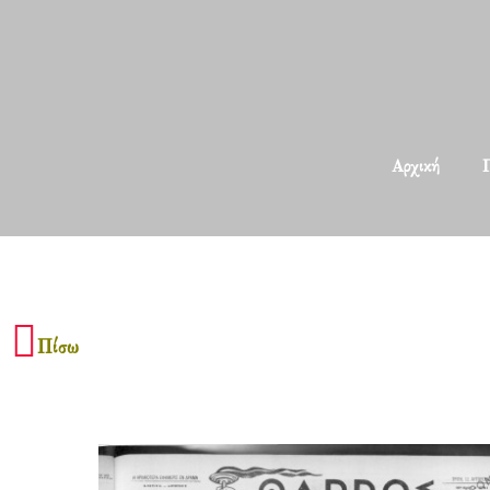
Αρχική
Π
Πίσω