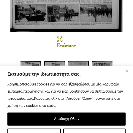
Επέκταση
Εκτιμούμε την ιδιωτικότητά σας.
Χρησιμοποιούμε cookies για να σας εξασφαλίσουμε μία κορυφαία
εμπειρία περιήγησης και για να μας βοηθήσουν να βελτιώσουμε την
Σελίδα 1
Σελίδα 2
Σελίδα 3
Σελίδα 4
ιστοσελίδα μας.Κάνοντας κλικ στο "Αποδοχή Όλων", συναινείτε στη
χρήση των cookies από εμάς.
Αποδοχή Όλων