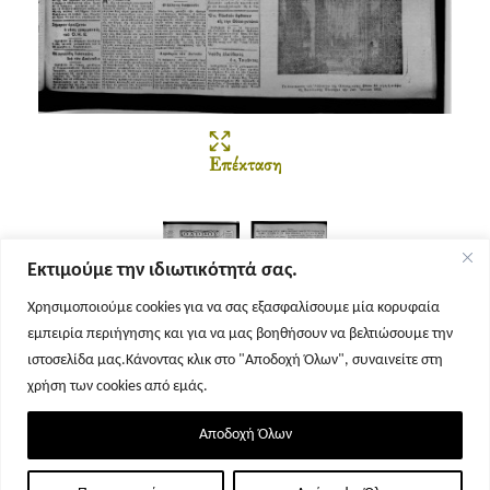
Επέκταση
Εκτιμούμε την ιδιωτικότητά σας.
Χρησιμοποιούμε cookies για να σας εξασφαλίσουμε μία κορυφαία
εμπειρία περιήγησης και για να μας βοηθήσουν να βελτιώσουμε την
Σελίδα 1
Σελίδα 2
ιστοσελίδα μας.Κάνοντας κλικ στο "Αποδοχή Όλων", συναινείτε στη
χρήση των cookies από εμάς.
Αποδοχή Όλων