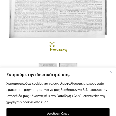
Επέκταση
Εκτιμούμε την ιδιωτικότητά σας.
Χρησιμοποιούμε cookies για να σας εξασφαλίσουμε μία κορυφαία
εμπειρία περιήγησης και για να μας βοηθήσουν να βελτιώσουμε την
Σελίδα 1
Σελίδα 2
ιστοσελίδα μας.Κάνοντας κλικ στο "Αποδοχή Όλων", συναινείτε στη
χρήση των cookies από εμάς.
Αποδοχή Όλων