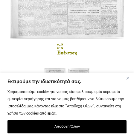
Επέκταση
Εκτιμούμε την ιδιωτικότητά σας.
Χρησιμοποιούμε cookies για να σας εξασφαλίσουμε μία κορυφαία
εμπειρία περιήγησης και για να μας βοηθήσουν να βελτιώσουμε την
Σελίδα 1
Σελίδα 2
ιστοσελίδα μας.Κάνοντας κλικ στο "Αποδοχή Όλων", συναινείτε στη
χρήση των cookies από εμάς.
Αποδοχή Όλων