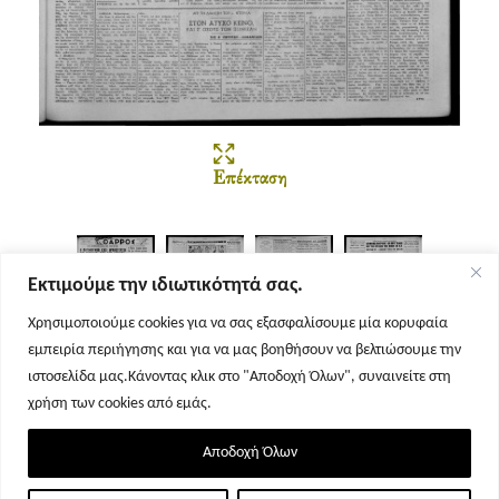
Επέκταση
Εκτιμούμε την ιδιωτικότητά σας.
Χρησιμοποιούμε cookies για να σας εξασφαλίσουμε μία κορυφαία
εμπειρία περιήγησης και για να μας βοηθήσουν να βελτιώσουμε την
Σελίδα 1
Σελίδα 2
Σελίδα 3
Σελίδα 4
ιστοσελίδα μας.Κάνοντας κλικ στο "Αποδοχή Όλων", συναινείτε στη
χρήση των cookies από εμάς.
Αποδοχή Όλων