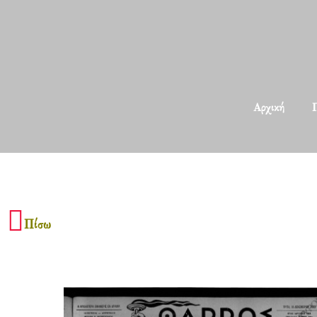
Αρχική
Π
Πίσω