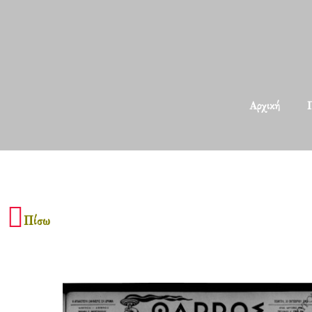
Αρχική
Π
Πίσω