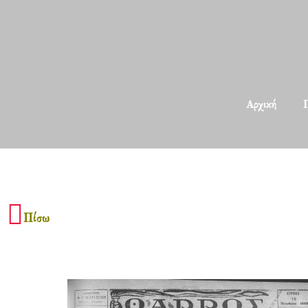
Αρχική
Π
Πίσω