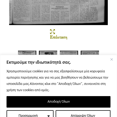
Επέκταση
Εκτιμούμε την ιδιωτικότητά σας.
Χρησιμοποιούμε cookies για να σας εξασφαλίσουμε μία κορυφαία
εμπειρία περιήγησης και για να μας βοηθήσουν να βελτιώσουμε την
Σελίδα 1
Σελίδα 2
Σελίδα 3
Σελίδα 4
ιστοσελίδα μας.Κάνοντας κλικ στο "Αποδοχή Όλων", συναινείτε στη
χρήση των cookies από εμάς.
Αποδοχή Όλων
Προσαρμογή
Απόρριψη Όλων