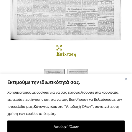
Επέκταση
Εκτιμούμε την ιδιωτικότητά σας.
Χρησιμοποιούμε cookies για να σας εξασφαλίσουμε μία κορυφαία
εμπειρία περιήγησης και για να μας βοηθήσουν να βελτιώσουμε την
Σελίδα 1
Σελίδα 2
ιστοσελίδα μας.Κάνοντας κλικ στο "Αποδοχή Όλων", συναινείτε στη
χρήση των cookies από εμάς.
Αποδοχή Όλων